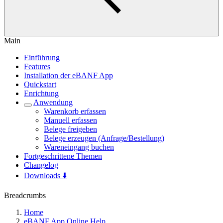
Main
Einführung
Features
Installation der eBANF App
Quickstart
Enrichtung
Anwendung
Warenkorb erfassen
Manuell erfassen
Belege freigeben
Belege erzeugen (Anfrage/Bestellung)
Wareneingang buchen
Fortgeschrittene Themen
Changelog
Downloads ⬇️
Breadcrumbs
Home
eBANF App Online Help